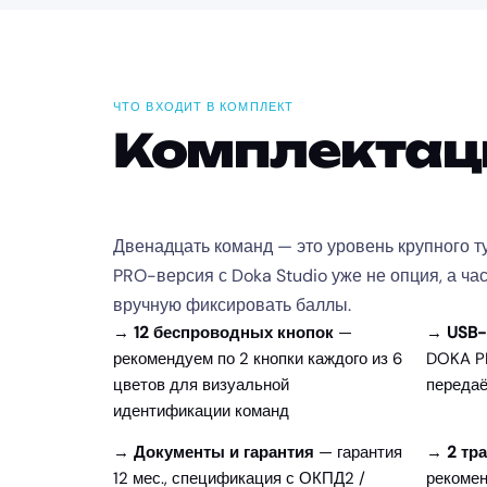
ЧТО ВХОДИТ В КОМПЛЕКТ
Комплекта
Двенадцать команд — это уровень крупного т
PRO-версия с Doka Studio уже не опция, а ча
вручную фиксировать баллы.
→
12 беспроводных кнопок
—
→
USB-
рекомендуем по 2 кнопки каждого из 6
DOKA PR
цветов для визуальной
передаё
идентификации команд
→
Документы и гарантия
— гарантия
→
2 тр
12 мес., спецификация с ОКПД2 /
рекомен