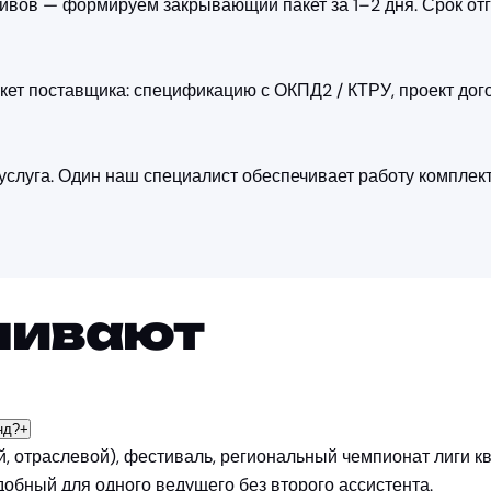
тивов — формируем закрывающий пакет за 1–2 дня. Срок о
кет поставщика: спецификацию с ОКПД2 / КТРУ, проект до
слуга. Один наш специалист обеспечивает работу комплекта
шивают
нд?
+
, отраслевой), фестиваль, региональный чемпионат лиги к
добный для одного ведущего без второго ассистента.