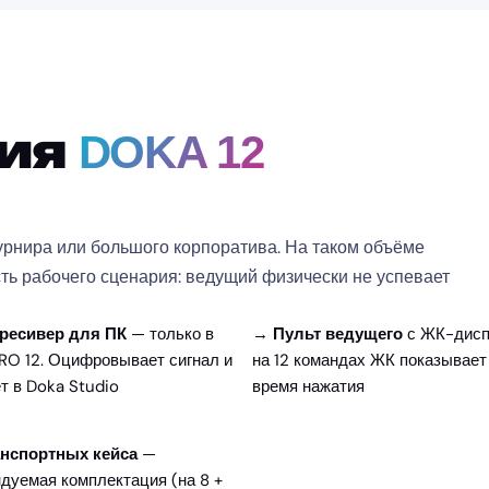
ция
DOKA 12
урнира или большого корпоратива. На таком объёме
сть рабочего сценария: ведущий физически не успевает
ресивер для ПК
— только в
→
Пульт ведущего
с ЖК-дис
O 12. Оцифровывает сигнал и
на 12 командах ЖК показывает
т в Doka Studio
время нажатия
анспортных кейса
—
дуемая комплектация (на 8 +