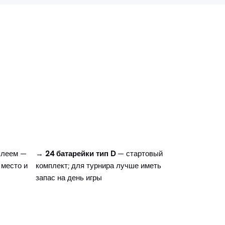
плеем —
→
24 батарейки тип D
— стартовый
 место и
комплект; для турнира лучше иметь
запас на день игры