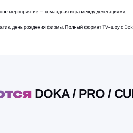
рное мероприятие — командная игра между делегациями.
атив, день рождения фирмы. Полный формат TV-шоу с Doka
ются
DOKA / PRO / CU