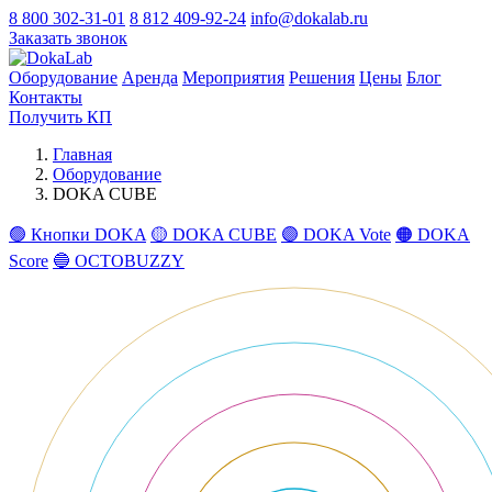
8 800 302-31-01
8 812 409-92-24
info@dokalab.ru
Заказать звонок
Оборудование
Аренда
Мероприятия
Решения
Цены
Блог
Контакты
Получить КП
Главная
Оборудование
DOKA CUBE
🟢 Кнопки DOKA
🟡 DOKA CUBE
🟣 DOKA Vote
🟠 DOKA
Score
🔵 OCTOBUZZY