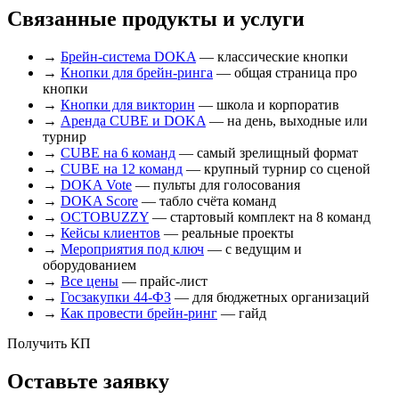
Связанные продукты и услуги
→
Брейн-система DOKA
— классические кнопки
→
Кнопки для брейн-ринга
— общая страница про
кнопки
→
Кнопки для викторин
— школа и корпоратив
→
Аренда CUBE и DOKA
— на день, выходные или
турнир
→
CUBE на 6 команд
— самый зрелищный формат
→
CUBE на 12 команд
— крупный турнир со сценой
→
DOKA Vote
— пульты для голосования
→
DOKA Score
— табло счёта команд
→
OCTOBUZZY
— стартовый комплект на 8 команд
→
Кейсы клиентов
— реальные проекты
→
Мероприятия под ключ
— с ведущим и
оборудованием
→
Все цены
— прайс-лист
→
Госзакупки 44-ФЗ
— для бюджетных организаций
→
Как провести брейн-ринг
— гайд
Получить КП
Оставьте заявку