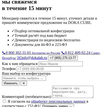
мы свяжемся
в течение 15 минут
Менеджер свяжется в течение 15 минут, уточнит детали и
пришлёт коммерческое предложение на DOKA CUBE.
✓
Подбор оптимальной конфигурации
✓
Точный расчёт под ваш бюджет
✓
Демонстрация по видеосвязи бесплатно
✓
Документы для 44-ФЗ и 223-ФЗ
📞
8 800 302-31-01
📞
8 812 409-92-24
бесплатно по России
Санкт-
✉️
info@dokalab.ru
Петербург
+7 (905) 275-13-77
Как к вам обращаться
Телефон
Ваш выбор из конфигуратора
Изменить
✕
Комментарий
(необязательно)
Я согласен на
обработку персональных данных
в
соответствии с 152-ФЗ
Отправить заявку →