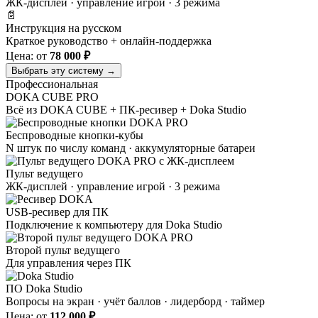
ЖК-дисплей · управление игрой · 3 режима
📄
Инструкция на русском
Краткое руководство + онлайн-поддержка
Цена: от
78 000 ₽
Выбрать эту систему →
Профессиональная
DOKA
CUBE PRO
Всё из DOKA CUBE + ПК-ресивер + Doka Studio
Беспроводные кнопки-кубы
N штук по числу команд · аккумуляторные батареи
Пульт ведущего
ЖК-дисплей · управление игрой · 3 режима
USB-ресивер для ПК
Подключение к компьютеру для Doka Studio
Второй пульт ведущего
Для управления через ПК
ПО Doka Studio
Вопросы на экран · учёт баллов · лидерборд · таймер
Цена: от
112 000 ₽