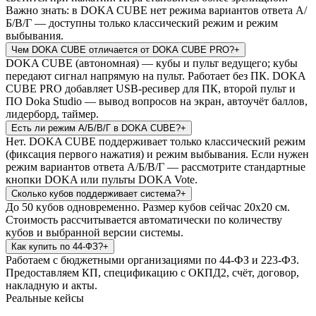
Важно знать: в DOKA CUBE нет режима вариантов ответа А/
Б/В/Г — доступны только классический режим и режим
выбывания.
Чем DOKA CUBE отличается от DOKA CUBE PRO?
+
DOKA CUBE (автономная) — кубы и пульт ведущего; кубы
передают сигнал напрямую на пульт. Работает без ПК. DOKA
CUBE PRO добавляет USB-ресивер для ПК, второй пульт и
ПО Doka Studio — вывод вопросов на экран, автоучёт баллов,
лидерборд, таймер.
Есть ли режим А/Б/В/Г в DOKA CUBE?
+
Нет. DOKA CUBE поддерживает только классический режим
(фиксация первого нажатия) и режим выбывания. Если нужен
режим вариантов ответа А/Б/В/Г — рассмотрите стандартные
кнопки DOKA или пульты DOKA Vote.
Сколько кубов поддерживает система?
+
До 50 кубов одновременно. Размер кубов сейчас 20х20 см.
Стоимость рассчитывается автоматически по количеству
кубов и выбранной версии системы.
Как купить по 44-ФЗ?
+
Работаем с бюджетными организациями по 44-ФЗ и 223-ФЗ.
Предоставляем КП, спецификацию с ОКПД2, счёт, договор,
накладную и акты.
Реальные кейсы