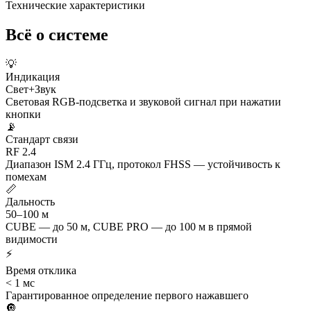
Технические характеристики
Всё о системе
💡
Индикация
Свет+Звук
Световая RGB-подсветка и звуковой сигнал при нажатии
кнопки
📡
Стандарт связи
RF 2.4
Диапазон ISM 2.4 ГГц, протокол FHSS — устойчивость к
помехам
📏
Дальность
50–100 м
CUBE — до 50 м, CUBE PRO — до 100 м в прямой
видимости
⚡
Время отклика
< 1 мс
Гарантированное определение первого нажавшего
🔘