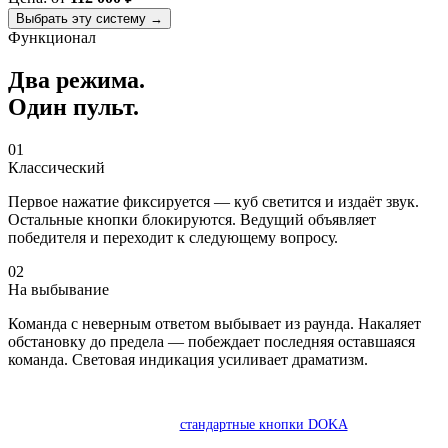
Выбрать эту систему →
Функционал
Два
режима.
Один
пульт.
01
Классический
Первое нажатие фиксируется — куб светится и издаёт звук.
Остальные кнопки блокируются. Ведущий объявляет
победителя и переходит к следующему вопросу.
02
На выбывание
Команда с неверным ответом выбывает из раунда. Накаляет
обстановку до предела — побеждает последняя оставшаяся
команда. Световая индикация усиливает драматизм.
Режим вариантов ответа А/Б/В/Г недоступен в DOKA CUBE —
используйте
стандартные кнопки DOKA