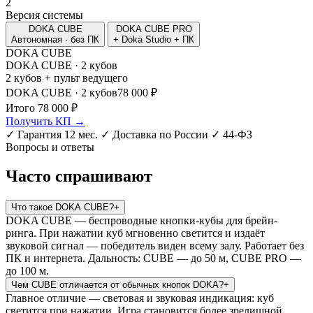
2
Версия системы
DOKA CUBE
DOKA CUBE PRO
Автономная · без ПК
+ Doka Studio + ПК
DOKA CUBE
DOKA CUBE · 2 кубов
2 кубов + пульт ведущего
DOKA CUBE · 2 кубов
78 000 ₽
Итого
78 000 ₽
Получить КП →
✓ Гарантия 12 мес.
✓ Доставка по России
✓ 44-ФЗ
Вопросы и ответы
Часто
спрашивают
Что такое DOKA CUBE?
+
DOKA CUBE — беспроводные кнопки-кубы для брейн-
ринга. При нажатии куб мгновенно светится и издаёт
звуковой сигнал — победитель виден всему залу. Работает без
ПК и интернета. Дальность: CUBE — до 50 м, CUBE PRO —
до 100 м.
Чем CUBE отличается от обычных кнопок DOKA?
+
Главное отличие — световая и звуковая индикация: куб
светится при нажатии. Игра становится более зрелищной.