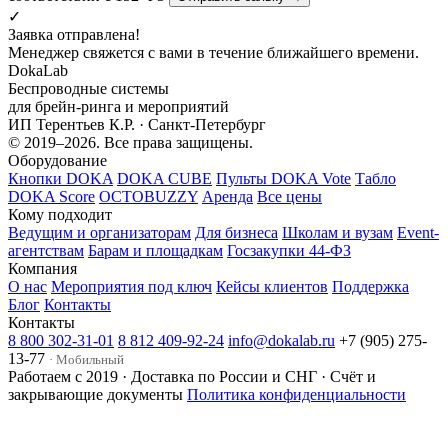
✓
Заявка отправлена!
Менеджер свяжется с вами в течение ближайшего времени.
DokaLab
Беспроводные системы
для брейн-ринга и мероприятий
ИП Терентьев К.Р. · Санкт-Петербург
© 2019–2026. Все права защищены.
Оборудование
Кнопки DOKA
DOKA CUBE
Пульты DOKA Vote
Табло
DOKA Score
OCTOBUZZY
Аренда
Все цены
Кому подходит
Ведущим и организаторам
Для бизнеса
Школам и вузам
Event-
агентствам
Барам и площадкам
Госзакупки 44-ФЗ
Компания
О нас
Мероприятия под ключ
Кейсы клиентов
Поддержка
Блог
Контакты
Контакты
8 800 302-31-01
8 812 409-92-24
info@dokalab.ru
+7 (905) 275-
13-77
· Мобильный
Работаем с 2019 · Доставка по России и СНГ · Счёт и
закрывающие документы
Политика конфиденциальности