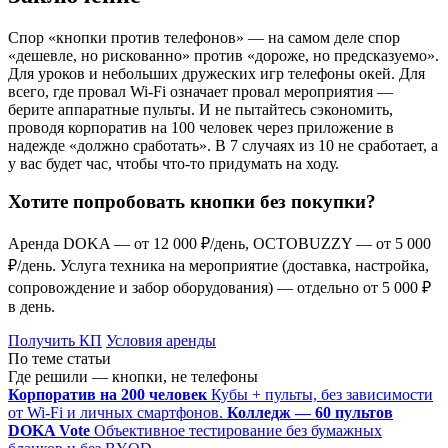
Спор «кнопки против телефонов» — на самом деле спор
«дешевле, но рискованно» против «дороже, но предсказуемо».
Для уроков и небольших дружеских игр телефоны окей. Для
всего, где провал Wi-Fi означает провал мероприятия —
берите аппаратные пульты. И не пытайтесь сэкономить,
проводя корпоратив на 100 человек через приложение в
надежде «должно сработать». В 7 случаях из 10 не сработает, а
у вас будет час, чтобы что-то придумать на ходу.
Хотите попробовать кнопки без покупки?
Аренда DOKA — от 12 000 ₽/день, OCTOBUZZY — от 5 000
₽/день. Услуга техника на мероприятие (доставка, настройка,
сопровождение и забор оборудования) — отдельно от 5 000 ₽
в день.
Получить КП
Условия аренды
По теме статьи
Где решили — кнопки, не телефоны
Корпоратив на 200 человек
Кубы + пульты, без зависимости
от Wi-Fi и личных смартфонов.
Колледж — 60 пультов
DOKA Vote
Объективное тестирование без бумажных