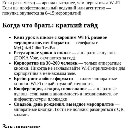
Если раз в месяц — аренда выгоднее, чем нервы из-за Wi-Fi.
Если вы профессиональный ведущий или агентство —
покупка окупается за 8–15 мероприятий.
Когда что брать: краткий гайд
Квиз-урок в школе с хорошим Wi-Fi, разовое
мероприятие, нет бюджета
— телефоны и
MyQuiz/OnlineTestPad.
Регулярные уроки в школе
— аппаратные пульты
(DOKA Vote, окупаются за год).
Корпоратив на 30–200 человек
— только аппаратные
кнопки. Никогда не закладывайте Wi-Fi-приложение для
корпоратива в незнакомом зале.
Брейн-ринг любого формата
— только аппаратные
кнопки. Wi-Fi не даёт нужной точности.
Конференция, лекция, голосование
— аппаратные
пульты, если важна анонимность и независимость от
инфраструктуры площадки.
Свадьба, день рождения, выездное мероприятие
—
аппаратные кнопки. Гости не должны разбираться с QR-
кодами.
Заключение