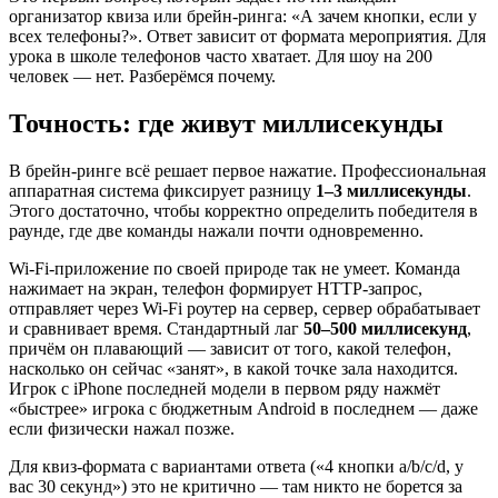
организатор квиза или брейн-ринга: «А зачем кнопки, если у
всех телефоны?». Ответ зависит от формата мероприятия. Для
урока в школе телефонов часто хватает. Для шоу на 200
человек — нет. Разберёмся почему.
Точность: где живут миллисекунды
В брейн-ринге всё решает первое нажатие. Профессиональная
аппаратная система фиксирует разницу
1–3 миллисекунды
.
Этого достаточно, чтобы корректно определить победителя в
раунде, где две команды нажали почти одновременно.
Wi-Fi-приложение по своей природе так не умеет. Команда
нажимает на экран, телефон формирует HTTP-запрос,
отправляет через Wi-Fi роутер на сервер, сервер обрабатывает
и сравнивает время. Стандартный лаг
50–500 миллисекунд
,
причём он плавающий — зависит от того, какой телефон,
насколько он сейчас «занят», в какой точке зала находится.
Игрок с iPhone последней модели в первом ряду нажмёт
«быстрее» игрока с бюджетным Android в последнем — даже
если физически нажал позже.
Для квиз-формата с вариантами ответа («4 кнопки a/b/c/d, у
вас 30 секунд») это не критично — там никто не борется за