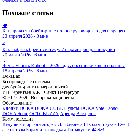
бланков и без BYOD.
Похожие статьи
🧠
Как провести брейн-ринг: полное руководство для ведущего
23 апреля 2026 · 8 мин
⚡
Как выбрать брейн-систему: 7 параметров для покупки
20 марта 2026 · 6 мин
📱
Чем заменить Kahoot в 2026 году: российские альтернативы
18 апреля 2026 · 6 мин
DokaLab
Беспроводные системы
для брейн-ринга и мероприятий
ИП Терентьев К.Р. · Санкт-Петербург
© 2019–2026. Все права защищены.
Оборудование
Кнопки DOKA
DOKA CUBE
Пульты DOKA Vote
Табло
DOKA Score
OCTOBUZZY
Аренда
Все цены
Кому подходит
Ведущим и организаторам
Для бизнеса
Школам и вузам
Event-
агентствам
Барам и площадкам
Госзакупки 44-ФЗ