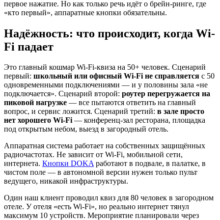
первое нажатие. Но как только речь идёт о брейн-ринге, где
«кто первый», аппаратные кнопки обязательны.
Надёжность: что происходит, когда Wi-
Fi падает
Это главный кошмар Wi-Fi-квиза на 50+ человек. Сценарий
первый:
школьный или офисный Wi-Fi не справляется
с 50
одновременными подключениями — и у половины зала «не
подключается». Сценарий второй:
роутер перегружается на
пиковой нагрузке
— все пытаются ответить на главный
вопрос, и сервис ложится. Сценарий третий:
в зале просто
нет хорошего Wi-Fi
— конференц-зал ресторана, площадка
под открытым небом, выезд в загородный отель.
Аппаратная система работает на собственных защищённых
радиочастотах. Не зависит от Wi-Fi, мобильной сети,
интернета.
Кнопки DOKA
работают в подвале, в палатке, в
чистом поле — в автономной версии нужен только пульт
ведущего, никакой инфраструктуры.
Один наш клиент проводил квиз для 80 человек в загородном
отеле. У отеля «есть Wi-Fi», но реально интернет тянул
максимум 10 устройств. Мероприятие планировали через