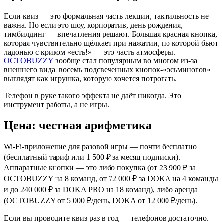
Если квиз — это формальная часть лекции, тактильность не
важна. Но если это шоу, корпоратив, день рождения,
тимбилдинг — впечатления решают. Большая красная кнопка,
которая чувствительно щёлкает при нажатии, по которой бьют
ладонью с криком «есть!» — это часть атмосферы.
OCTOBUZZY
вообще стал популярным во многом из-за
внешнего вида: восемь подсвеченных кнопок-«осьминогов»
выглядят как игрушка, которую хочется потрогать.
Телефон в руке такого эффекта не даёт никогда. Это
инструмент работы, а не игры.
Цена: честная арифметика
Wi-Fi-приложение для разовой игры — почти бесплатно
(бесплатный тариф или 1 500 ₽ за месяц подписки).
Аппаратные кнопки — это либо покупка (от 23 900 ₽ за
OCTOBUZZY на 8 команд, от 72 000 ₽ за DOKA на 4 команды
и до 240 000 ₽ за DOKA PRO на 18 команд), либо аренда
(OCTOBUZZY от 5 000 ₽/день, DOKA от 12 000 ₽/день).
Если вы проводите квиз раз в год — телефонов достаточно.